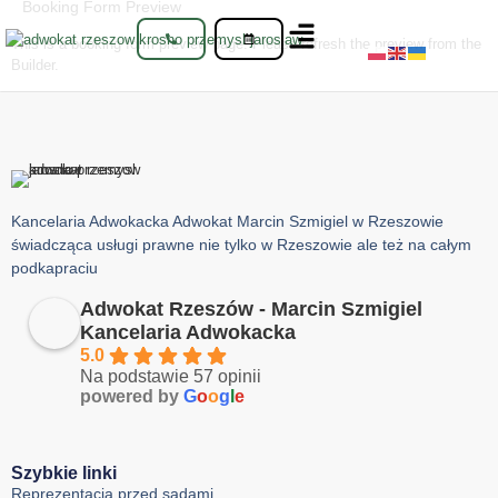
Booking Form Preview
This is a booking form preview page. Please refresh the preview from the
Builder.
Kancelaria Adwokacka Adwokat Marcin Szmigiel w Rzeszowie
świadcząca usługi prawne nie tylko w Rzeszowie ale też na całym
podkapraciu
Adwokat Rzeszów - Marcin Szmigiel
Kancelaria Adwokacka
5.0
Na podstawie 57 opinii
powered by
G
o
o
g
l
e
Szybkie linki
Reprezentacja przed sądami