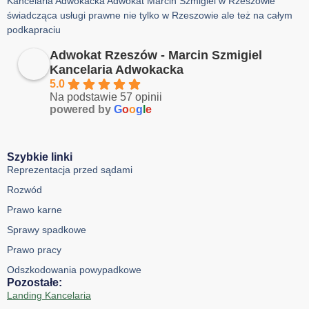
Kancelaria Adwokacka Adwokat Marcin Szmigiel w Rzeszowie
świadcząca usługi prawne nie tylko w Rzeszowie ale też na całym
podkapraciu
Adwokat Rzeszów - Marcin Szmigiel
Kancelaria Adwokacka
5.0
Na podstawie 57 opinii
powered by
G
o
o
g
l
e
Szybkie linki
Reprezentacja przed sądami
Rozwód
Prawo karne
Sprawy spadkowe
Prawo pracy
Odszkodowania powypadkowe
Pozostałe:
Landing Kancelaria