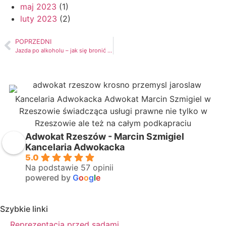
maj 2023
(1)
luty 2023
(2)
POPRZEDNI
Jazda po alkoholu – jak się bronić w 5 krokach
Kancelaria Adwokacka Adwokat Marcin Szmigiel w
Rzeszowie świadcząca usługi prawne nie tylko w
Rzeszowie ale też na całym podkapraciu
Adwokat Rzeszów - Marcin Szmigiel
Kancelaria Adwokacka
5.0
Na podstawie 57 opinii
powered by
G
o
o
g
l
e
Szybkie linki
Reprezentacja przed sądami