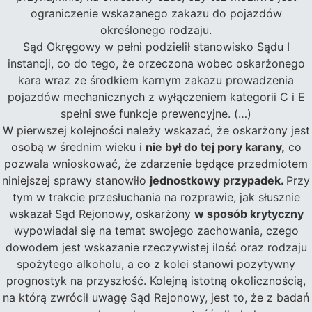
ograniczenie wskazanego zakazu do pojazdów
określonego rodzaju.
Sąd Okręgowy w pełni podzielił stanowisko Sądu I
instancji, co do tego, że orzeczona wobec oskarżonego
kara wraz ze środkiem karnym zakazu prowadzenia
pojazdów mechanicznych z wyłączeniem kategorii C i E
spełni swe funkcje prewencyjne. (…)
W pierwszej kolejności należy wskazać, że oskarżony jest
osobą w średnim wieku i
nie był do tej pory karany,
co
pozwala wnioskować, że zdarzenie będące przedmiotem
niniejszej sprawy stanowiło
jednostkowy przypadek.
Przy
tym w trakcie przesłuchania na rozprawie, jak słusznie
wskazał Sąd Rejonowy, oskarżony
w sposób krytyczny
wypowiadał się na temat swojego zachowania, czego
dowodem jest wskazanie rzeczywistej ilość oraz rodzaju
spożytego alkoholu, a co z kolei stanowi pozytywny
prognostyk na przyszłość. Kolejną istotną okolicznością,
na którą zwrócił uwagę Sąd Rejonowy, jest to, że z badań