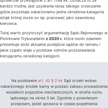
sprawców przestępstw z art 178a kk. Oznacza to że
bardzo trudne, jest uzyskanie teraz takiego orzeczenie
gdzie pozostaje oskarżonemu jedna określona kategoria
dzięk której może on np. pracować jako zawodowy
kierowca.
Tutaj warto przytoczyć argumentację Sądu Rejonowego w
Piotrkowie Trybunalskim
z 2020 r.
które moim zdaniem
prezentuje dość aktualne podejście sądów do tematu i
jakie często staje u podstaw odmów pozostawienia
kierującemu określonej kategorii.
Na podstawie
art. 42 § 2 kk
Sąd orzekł wobec
oskarżonego środek karny w postaci zakazu prowadzenia
wszelkich pojazdów mechanicznych, w strefie ruchu
lądowego na okres 3 lat. Zgodnie z powołanym
przepisem, jeżeli sprawca w czasie popełnienia