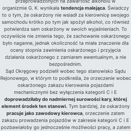
przeprowadzonych na zawartość alkoholu w
organizmie G. K. wynikała
tendencja malejąca
. Świadczy
to o tym, że oskarżony nie wsiadł za kierownicę swojego
samochodu krótko po tym jak spożył alkohol, co również
potwierdza sam oskarżony w swoich wyjaśnieniach. To
oczywiście nie zmienia tego, że zachowanie oskarżonego
było naganne, jednak okoliczność ta miała znaczenie dla
oceny stopnia zawinienia oskarżonego i przyjęcia
działania oskarżonego z zamiarem ewentualnym, a nie
bezpośrednim.
Sąd Okręgowy podzielił wobec tego stanowisko Sądu
Rejonowego, w którym to podkreśla, że orzeczenie wobec
oskarżonego zakazu kierowania pojazdami
mechanicznymi bez wyłączenia kategorii C i E
doprowadziłaby do nadmiernej surowości kary, której
element środek ten stanowi.
Tym bardziej, że oskarżony
pracuje jako zawodowy kierowca
, orzeczenie zatem
zakazu prowadzenia pojazdów w zakresie kategorii C i E
pozbawiałoby go jednocześnie możliwości pracy, a zatem