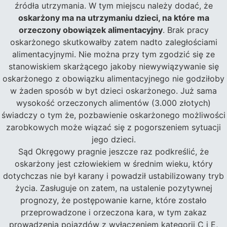
źródła utrzymania. W tym miejscu należy dodać, że
oskarżony ma na utrzymaniu dzieci, na które ma
orzeczony obowiązek alimentacyjny
. Brak pracy
oskarżonego skutkowałby zatem nadto zaległościami
alimentacyjnymi. Nie można przy tym zgodzić się ze
stanowiskiem skarżącego jakoby niewywiązywanie się
oskarżonego z obowiązku alimentacyjnego nie godziłoby
w żaden sposób w byt dzieci oskarżonego. Już sama
wysokość orzeczonych alimentów (3.000 złotych)
świadczy o tym że, pozbawienie oskarżonego możliwości
zarobkowych może wiązać się z pogorszeniem sytuacji
jego dzieci.
Sąd Okręgowy pragnie jeszcze raz podkreślić, że
oskarżony jest człowiekiem w średnim wieku, który
dotychczas nie był karany i powadził ustabilizowany tryb
życia. Zasługuje on zatem, na ustalenie pozytywnej
prognozy, że postępowanie karne, które zostało
przeprowadzone i orzeczona kara, w tym zakaz
prowadzenia pojazdów z wyłączeniem kategorii C i E,